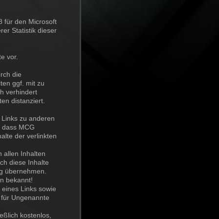
 für den Microsoft
rer Statistik dieser
e vor.
rch die
ten ggf. mit zu
h verhindert
en distanziert.
 Links zu anderen
ar, dass MCG
alte der verlinkten
 allen Inhalten
ch diese Inhalte
ung übernehmen.
en bekannt!
 eines Links sowie
g für Ungenannte
eßlich kostenlos,