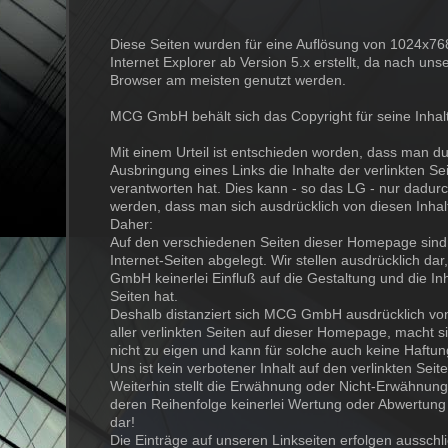
Diese Seiten wurden für eine Auflösung von 1024x768
Internet Explorer ab Version 5.x erstellt, da nach unse
Browser am meisten genutzt werden.
MCG GmbH behält sich das Copyright für seine Inhalt
Mit einem Urteil ist entschieden worden, dass man du
Ausbringung eines Links die Inhalte der verlinkten Sei
verantworten hat. Dies kann - so das LG - nur dadurc
werden, dass man sich ausdrücklich von diesen Inhalt
Daher:
Auf den verschiedenen Seiten dieser Homepage sind
Internet-Seiten abgelegt. Wir stellen ausdrücklich d
GmbH keinerlei Einfluß auf die Gestaltung und die Inh
Seiten hat.
Deshalb distanziert sich MCG GmbH ausdrücklich von
aller verlinkten Seiten auf dieser Homepage, macht si
nicht zu eigen und kann für solche auch keine Haft
Uns ist kein verbotener Inhalt auf den verlinkten Seit
Weiterhin stellt die Erwähnung oder Nicht-Erwähnung
deren Reihenfolge keinerlei Wertung oder Abwertun
dar!
Die Einträge auf unseren Linkseiten erfolgen ausschli