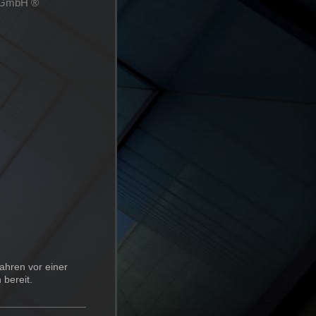
G GmbH ®
ahren vor einer
 bereit.