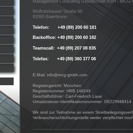
Management Consulting Gesellschaft mbH - MC
Wolfratshauser Straße 60
82065 Baierbrunn
Telefon: +49 (89) 200 60 181
Backoffice: +49 (89) 200 60 182
Teamscall: +49 (89) 207 08 835
Telefax: +49 (89) 360 377 06
E-Mail: info@mcg-gmbh.com
Registergericht: München
Registernummer: HRB 148249
Geschäftsführer: Carl-Friedrich Laue
Umsatzsteuer-Identifikationsnummer: DE229948414
Wir sind zur Teilnahme an einem Streitbeilegungsverf
Verbraucherschlichtungsstelle weder verpflichtet noch