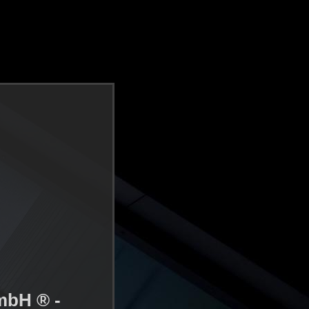
mbH ® -