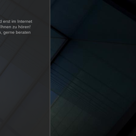
erst im Internet
 Ihnen zu hören!
n, gerne beraten