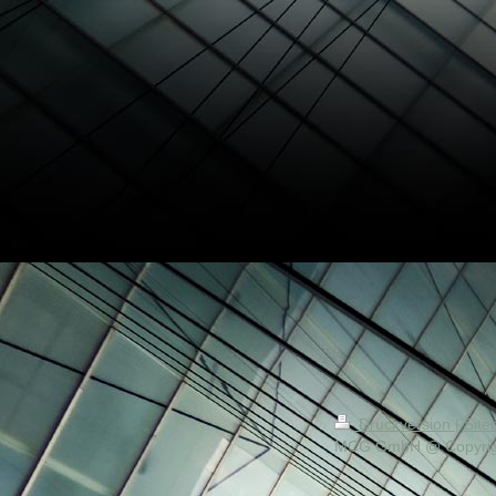
Druckversion
|
Sit
MCG GmbH @ Copyrig